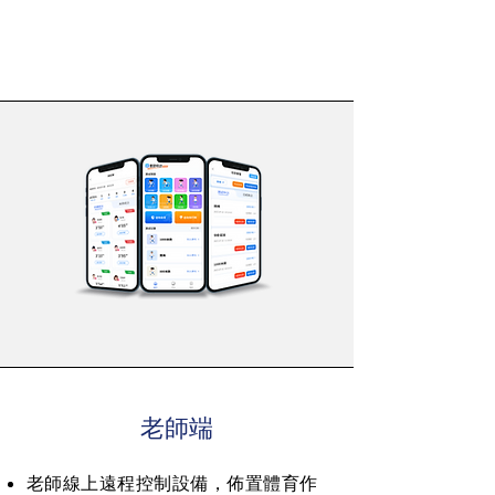
​老師端
⽼師線上遠程控制設備，佈置體育作