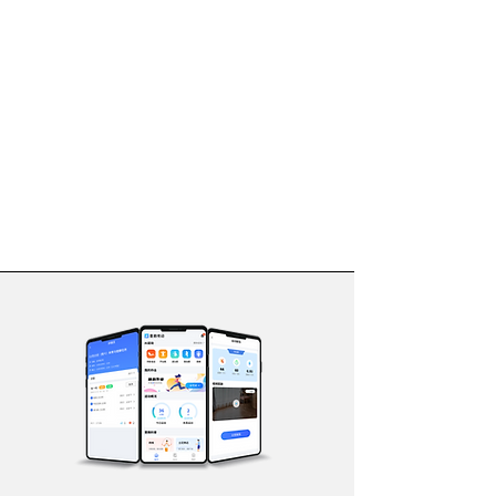
體育數據可視化
展⽰⼀⽬了然
多維度⼤數據
分析精準施策