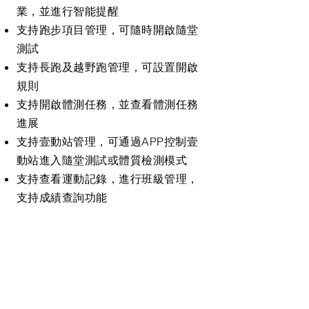
業，並進⾏智能提醒
⽀持跑步項⽬管理，可隨時開啟隨堂
測試
⽀持長跑及越野跑管理，可設置開啟
規則
⽀持開啟體測任務，並查看體測任務
進展
⽀持壹動站管理，可通過APP控制壹
動站進⼊隨堂測試或體質檢測模式
⽀持查看運動記錄，進⾏班級管理，
⽀持成績查詢功能
學⽣、⽼師、學校
體育數據⼀覽無餘