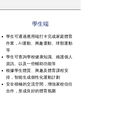
學生端
學⽣可通過應⽤端打卡完成家庭體育
作業，AI運動、興趣運動、球類運動
等
學⽣可查詢學校健康知識、維護個⼈
資訊、以及⼀些輔助功能等
根據學⽣體質、興趣及體育課程安
排，智能⽣成個性化運動計劃
安全積極的交流空間，增強家校信任
合作，形成良好的體育氛圍
學⽣、⽼師、學校
⽀持家庭體育
體育數據⼀覽無餘