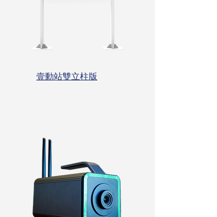
壹動站雙⽴柱版