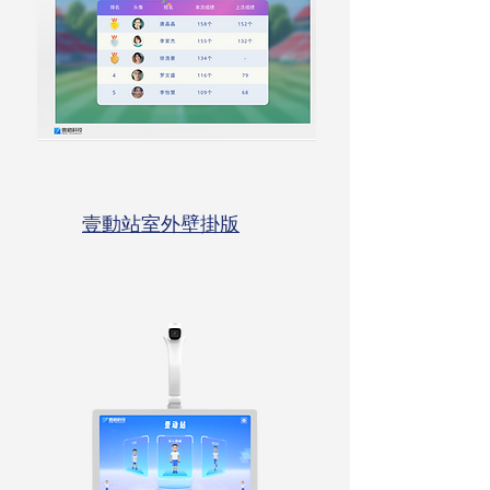
壹動站室外壁掛版