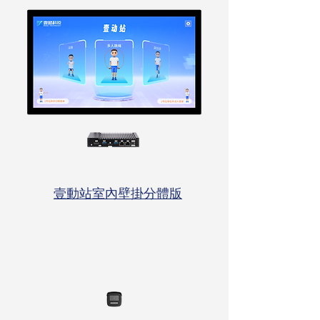
壹動站室內壁掛分體版