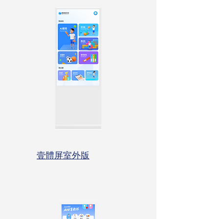
壹體屏室外版