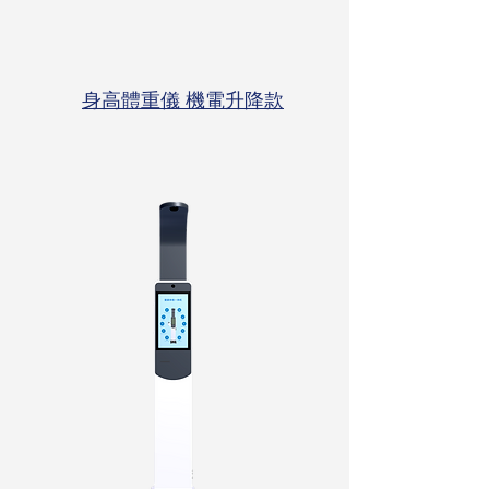
⾝⾼體重儀 機電升降款