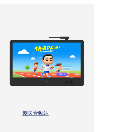
趣味壹動站