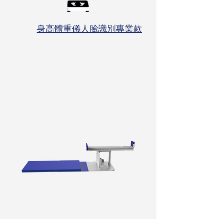
⾝⾼體重儀⼈臉識別專業款