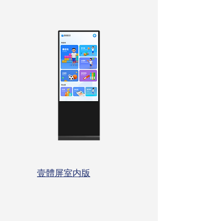
壹體屏室内版