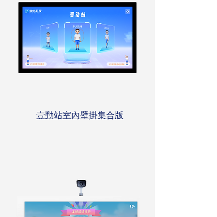
壹動站室內壁掛集合版