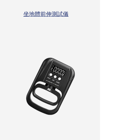
坐地體前伸測試儀