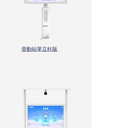
壹動站單⽴柱版