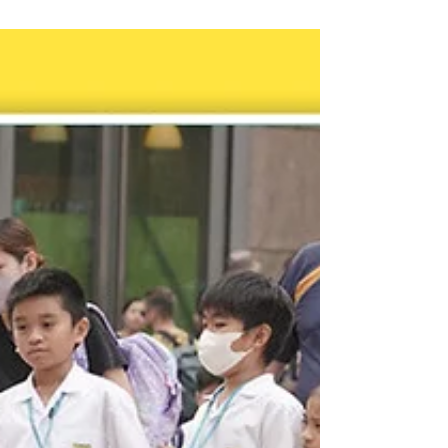
不是一百公尺的衝刺，也不是間歇跑，而要以踏實
穩定地速度去推展自己於12(9)分鐘內的距離值。藉
由年齡性別及距離值的鑑別，可以大致估算出測試
者的最大攝氧量 (VO2max)。 但首先，我們來了解
一下VO2max這個詞彙的意義，VO2max的單位值是
( ml.kg .min-1)。透過體重的條件，一分鐘內最大的
耗氧量(毫升)。如果你的呼吸量很大，就意味著擁有
更好的心肺能力去挑戰長跑。如果你的體重很輕，
也相同代表你的體重不會消耗你的需氧量。所以
VO2max的想像在於，你如果不是越清瘦，最好就
是呼吸量跟鯨魚一樣大量。 要怎樣做測試？ 因為本
項測試必須要求在12(9)分鐘內耗盡最大能量完成、
並推移出最長的里程數。所以在測試前，必先給予
測試者15分鐘的熱身，讓心肺跟體能狀況都提升到
警戒狀態。 開跑之後，記錄者必須告知測試者每圈
的秒數，讓測試者憑藉作為配速的參考數據