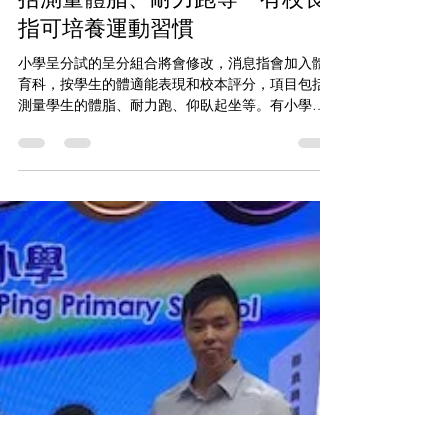
3月23日
讀畢需時 1 分鐘
小學呈分試｜擬加入體育科 包
括測量體脂、耐力跑等 有校長
指可培養運動習慣
小學呈分試的呈分組合將會修改，消息指會加入體
育科，按學生的體適能表現和校本評分，項目包括
測量學生的體脂、耐力跑、仰臥起坐等。有小學校
長歡迎新方案，指此舉可培養學生的運動習慣，不
擔心有不公平問題。 鳳溪第一小學校長朱偉林：
「所有需考核的部份必定是已經教授的內容，而學
校是否有空間可供課前午息或課後讓學生回校進行
體育活動，鼓勵學生善用學校及社區場地設施多做
體育活動。不同學生身體上的狀況都會有差異，音
樂、視藝較好的，自然會高分，音樂弱的自然會低
分。一定會有差異、很正常。如果學校試考核知識
層面，筆試或口試有人得分較多，有人得分較少，
是正常情況。」