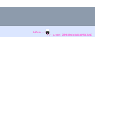
動，保良局朱正賢小學本學年與香港大學運動人工
智能實驗室合作，推出了一站式人工智能（AI）體
育應用程式，供學生在課後繼續進行體育活動並讓
家長上載紀錄，幫助學生從小建立每日適量運動的
習慣。 根據世衞指標，學生每天最少要進行60分鐘
中等至高強度的活動，惟本港學童達標率不足8%，
有研究顯示，體能活動量不足不利學生身體和心智
發展，對學習能力及情緒管理亦有影響。 朱正賢小
學校長高凱聯指，該校一向重視學生的體能發展，
隨升中呈分試將包含體育科評核成績，學校會進一
步從活動、課程及體育計劃着手，期望讓學生和家
長了解運動的重要性，並建立恒常運動的習慣與興
趣。 實時析動作 排行榜激勵學生 為此該校與港大運
動人工智能實驗室合作，推出了AI應用程式，當中
包括開合跳、跳繩、提腿、深蹲等不同運動項目的
示範動作，供學生透過手機或平板電腦學習和記錄
運動時間。 高凱聯表示，應用程式可讓學校課後運
動時亦能實時分析動作準確度，「體育老師會定期
制定階段性運動計劃，讓學生循序漸進運用課餘時
間運