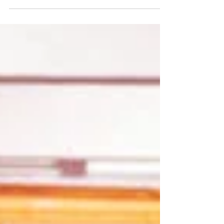
長歡迎新方案，指此舉可培養學生的運動習慣，不
擔心有不公平問題。 鳳溪第一小學校長朱偉林：
「所有需考核的部份必定是已經教授的內容，而學
校是否有空間可供課前午息或課後讓學生回校進行
體育活動，鼓勵學生善用學校及社區場地設施多做
體育活動。不同學生身體上的狀況都會有差異，音
樂、視藝較好的，自然會高分，音樂弱的自然會低
分。一定會有差異、很正常。如果學校試考核知識
層面，筆試或口試有人得分較多，有人得分較少，
是正常情況。」