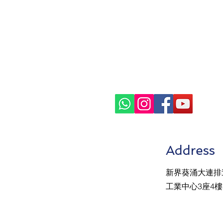
Address
新界葵涌大連排道
工業中心3座4樓