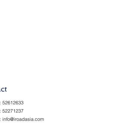
ct
2612633
52271237
：
info@iroadasia.com