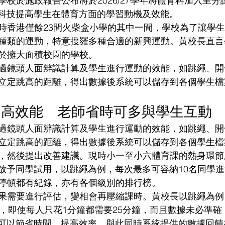
學校於施政報告公布將於2026/27學年將體育科加入呈
以科技提高學生在體育方面的學習動機及效能。
時香港僅餘23間火柴盒小學的其中一間，學校為了讓學
種類的運動，特意搜羅多種合適的新興運動。黃校長直言
於擁大面積校園的學校。
過鏡頭人面辨識計算及學生進行運動的效能，如跳繩、開
立定跳高的距離，得出數據後系統可以儲存到各個學生檔
提高效能　老師省時可多與學生互動
過鏡頭人面辨識計算及學生進行運動的效能，如跳繩、開
立定跳高的距離，得出數據後系統可以儲存到各個學生檔
，然後提出改善建議。現時小一至小六體育課的熱身環節
開放予同學試用，以跳繩為例，每次最多可容納10名同學
停頓都有紀錄，亦有各個級別的排行榜。
果需要進行評估，變相會再壓縮課時。黃校長以跳繩為例
次，即使每人只花1分鐘都需要25分鐘，而且數據未必準
統可以節省時間、提高效率，與此同時系統提供的數據回