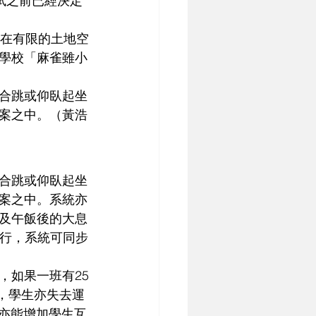
分試之前已經決定
生在有限的土地空
學校「麻雀雖小
合跳或仰臥起坐
案之中。（黃浩
合跳或仰臥起坐
案之中。系統亦
及午飯後的大息
進行，系統可同步
，如果一班有25
確，學生亦失去運
饋亦能增加學生互