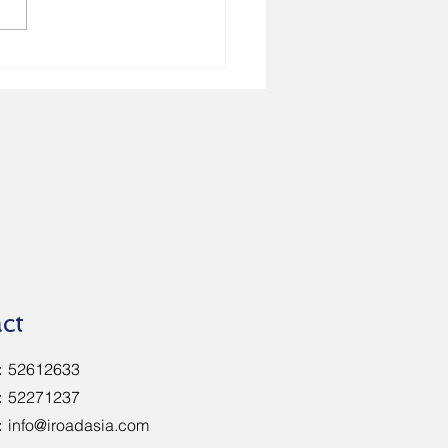
體適能系統進校園 以科技重
園體育氛圍
ct
2612633
52271237
：
info@iroadasia.com