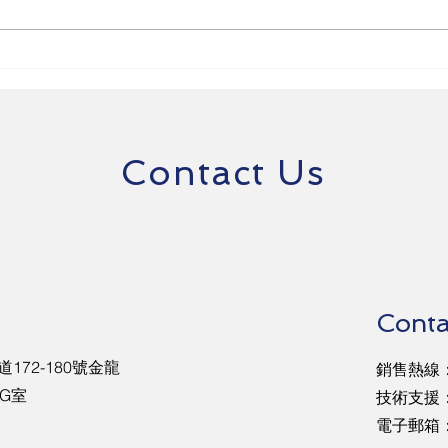
幼兒體操首度導入AI體適能系
AI
統！大數據科技引領運動科學
塑校
化浪潮
Contact Us
Conta
172-180號金龍
銷售熱線：5
G室
​技術支援：
電子郵箱