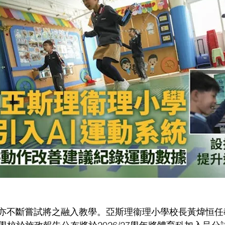
界亦不斷嘗試將之融入教學。亞斯理衞理小學校長黃煒恒