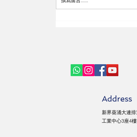
撰寫留言......
輔大運休與AI智慧系統運動布
局精準健康市場
Address
新界葵涌大連排道
工業中心3座4樓