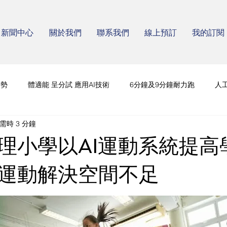
新聞中心
關於我們
聯系我們
線上預訂
我的訂閱
趨勢
體適能 呈分試 應用AI技術
6分鐘及9分鐘耐力跑
人
需時 3 分鐘
理小學以AI運動系統提高
運動解決空間不足