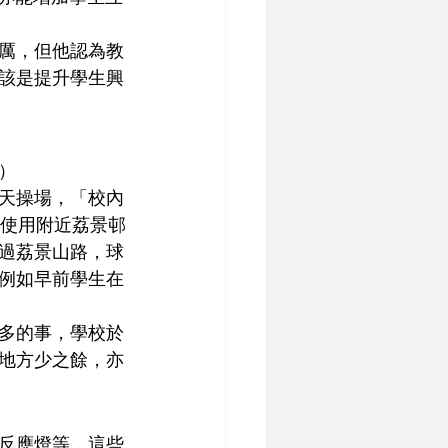
厲，但他認為教
該是提升學生興
）
天操場，「校內
以使用附近荔景邨
過荔景山路，球
例如早前學生在
多的事，學校於
地方少之餘，亦
反應燈等，這些