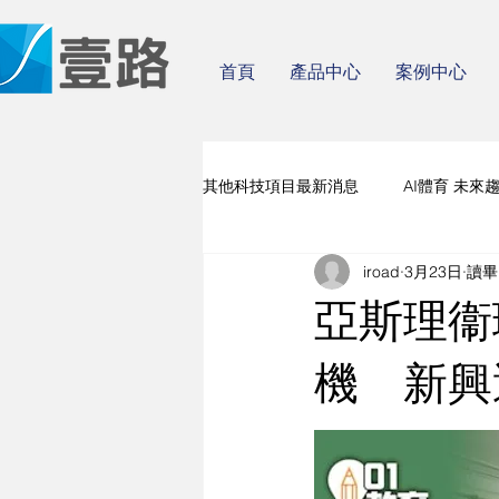
首頁
產品中心
案例中心
其他科技項目最新消息
AI體育 未來
iroad
3月23日
讀畢
人工智能 體育 場地系統
亞斯理衞
機 新興