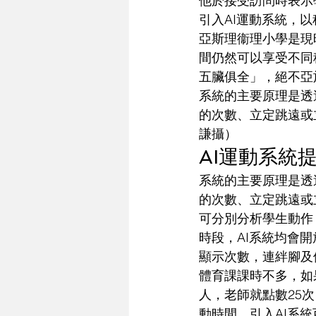
他於接受訪問時表示
引入AI運動系統，
亞斯理衞理小學是現
間仍然可以享受不同
五臟俱全」，絕不亞
系統的主要原理是透
的次數、立定跳遠或
謙攝）
AI運動系統
系統的主要原理是透
的次數、立定跳遠或
可分別分析學生動作
時段，AI系統均會
顯示次數，連絆腳及
體育課課時不多，如
人，老師就點數25
動時間。引入AI系