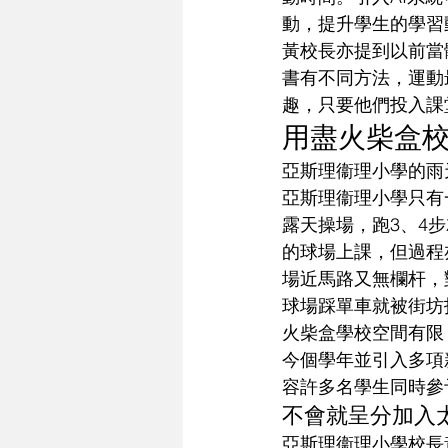
動，提升學生的學習
黃校長亦提到以前當
書有不同方法，運動
趣，只要他們投入課
用盡火柴盒
亞斯理衞理小學的雨
亞斯理衞理小學只有
露天操場，跑3、4
的球場上課，但過程
場近馬路又無欄杆，
球場踩單車就被街坊
火柴盒學校空間有限
今個學年並引入多項
容許多名學生同時參
不會就呈分加入
亞斯理衞理小學校長