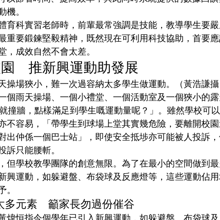
動機。
體育科實習老師時，前輩最常強調是技能，教導學生要嚴
最重要鍛鍊堅毅精神，既然現在可利用科技協助，首要應
堂，成效自然不會太差。
校園　推新興運動助發展
天操場狹小，難一次過容納太多學生做運動。（黃浩謙攝
一個雨天操場、一個小禮堂、一個活動室及一個狹小的露
步就撞牆，點樣滿足到學生嘅運動量呢？」。雖然學校可
亦不容易，「帶學生到球場上堂其實幾危險，要離開校園
對出仲係一個巴士站」，即使安全抵埗亦可能被人投訴，
投訴只能腰斬。
，但學校教學團隊的創意無限。為了在最小的空間做到最
新興運動，如躲避盤、布袋球及反應燈等，這些運動佔用
予。
太多元素　籲家長勿過份催谷
黃煒恒指今個學年已引入新興運動，如躲避盤、布袋球及