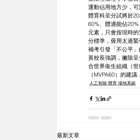
運動佔用地方少，可
體育科呈分試將於2
60%、體適能佔20
元素，只會按現時的
分標準，毋用太過緊
補考引發「不公平」
黃校長強調，撇除呈
合世界衞生組織（世
（MVPA60）的
人工智能 體育 場地系統
最新文章