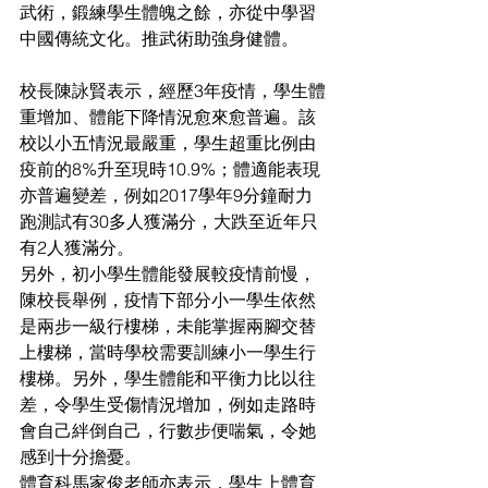
武術，鍛練學生體魄之餘，亦從中學習
中國傳統文化。推武術助強身健體。
校長陳詠賢表示，經歷3年疫情，學生體
重增加、體能下降情況愈來愈普遍。該
校以小五情況最嚴重，學生超重比例由
疫前的8%升至現時10.9%；體適能表現
亦普遍變差，例如2017學年9分鐘耐力
跑測試有30多人獲滿分，大跌至近年只
有2人獲滿分。
另外，初小學生體能發展較疫情前慢，
陳校長舉例，疫情下部分小一學生依然
是兩步一級行樓梯，未能掌握兩腳交替
上樓梯，當時學校需要訓練小一學生行
樓梯。另外，學生體能和平衡力比以往
差，令學生受傷情況增加，例如走路時
會自己絆倒自己，行數步便喘氣，令她
感到十分擔憂。
體育科馬家俊老師亦表示，學生上體育