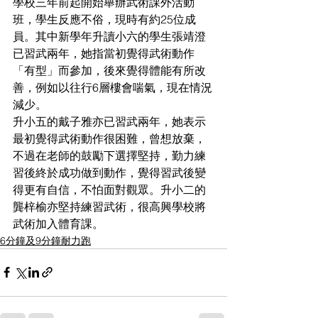
學校三年前起開始舉辦武術課外活動
班，學生反應不俗，現時有約25位成
員。其中新學年升讀小六的學生張靖澄
已習武兩年，她指當初覺得武術動作
「有型」而參加，後來覺得體能有所改
善，例如以往行6層樓會喘氣，現在情況
減少。
升小五的戴子雅亦已習武兩年，她表示
最初覺得武術動作很困難，曾想放棄，
不過在老師的鼓勵下選擇堅持，勤力練
習後終於成功做到動作，覺得習武後變
得更有自信，不怕面對觀眾。升小二的
龔梓榆亦堅持練習武術，很高興學校將
武術加入體育課。
6分鐘及9分鐘耐力跑