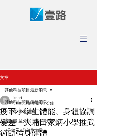
文章
其他科技項目最新消息
iroad
其他科技項目最新消息
3月23日
讀畢需時 2 分鐘
疫下小學生體能、身體協調
AI體育 未來趨勢
變差 大埔田家炳小學推武
體適能 呈分試 應用AI技術
6分鐘及9分鐘耐力跑
術助強身健體