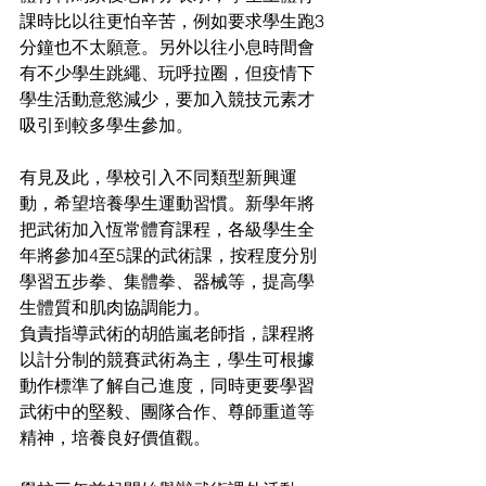
課時比以往更怕辛苦，例如要求學生跑3
分鐘也不太願意。另外以往小息時間會
有不少學生跳繩、玩呼拉圈，但疫情下
學生活動意慾減少，要加入競技元素才
吸引到較多學生參加。
有見及此，學校引入不同類型新興運
動，希望培養學生運動習慣。新學年將
把武術加入恆常體育課程，各級學生全
年將參加4至5課的武術課，按程度分別
學習五步拳、集體拳、器械等，提高學
生體質和肌肉協調能力。
負責指導武術的胡皓嵐老師指，課程將
以計分制的競賽武術為主，學生可根據
動作標準了解自己進度，同時更要學習
武術中的堅毅、團隊合作、尊師重道等
精神，培養良好價值觀。