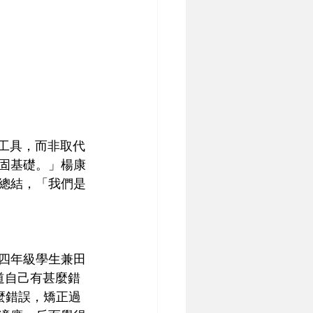
助工具，而非取代
鞏固基礎。」楊康
芳總結，「我們是
學四年級學生兼田
道自己有甚麼錯
麼錯誤，矯正過