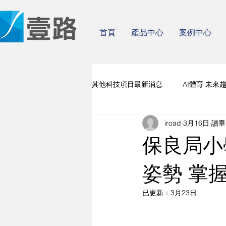
首頁
產品中心
案例中心
其他科技項目最新消息
AI體育 未來
iroad
3月16日
讀畢
人工智能 體育 場地系統
保良局小
姿勢 掌
已更新：
3月23日