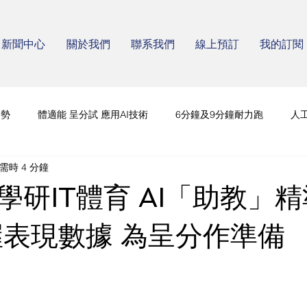
新聞中心
關於我們
聯系我們
線上預訂
我的訂閱
趨勢
體適能 呈分試 應用AI技術
6分鐘及9分鐘耐力跑
人
需時 4 分鐘
學研IT體育 AI「助教」
握表現數據 為呈分作準備