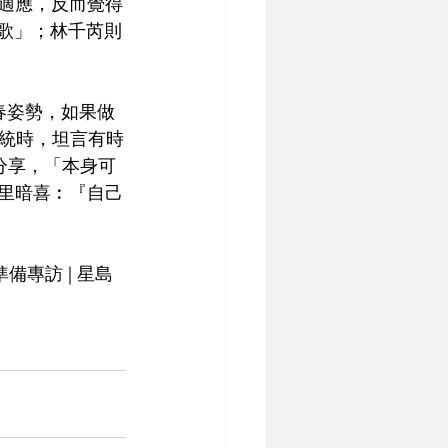
不適應，反而覺得
作歌」；林千芮則
春姿勢，如果做
統時，坦言有時
分享，「本身可
心里暗喜︰『自己
備專訪 | 星島