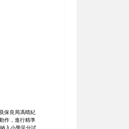
學及保良局馮晴紀
徑動作，進行精準
將納入小學呈分試