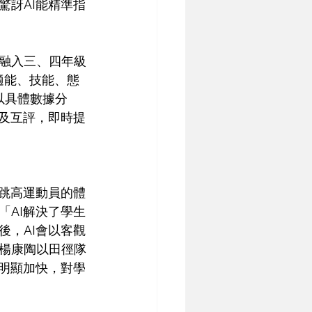
驚訝AI能精準指
融入三、四年級
適能、技能、態
夠以具體數據分
學及互評，即時提
隊跳高運動員的體
「AI解決了學生
後，AI會以客觀
楊康陶以田徑隊
度明顯加快，對學