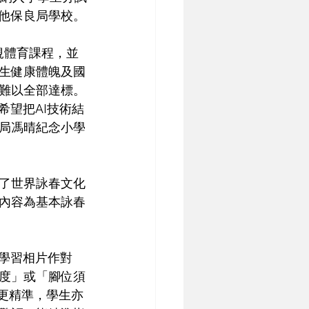
他保良局學校。
規體育課程，並
生健康體魄及國
難以全部達標。
希望把AI技術結
局馮晴紀念小學
了世界詠春文化
的內容為基本詠春
的學習相片作對
度」或「腳位須
更精準，學生亦