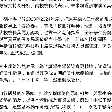
數據支持及分析。兩校校長均表示，未來將逐步推廣至其
德小學早於2023至2024年度，把詠春融入三年級的常
全校早上「耍詠春」，貫徹「校園好精神」理念，培養學
該校校長葉麗芳認為，僅靠一名老師指導，全班學生姿勢
與西貢區的保良局馮晴紀念小學合作，組織AI技術團隊，
包括該校資訊科技科主席陳煜强及技術人員鄧諾謙、保良
年8月正式啟動此計劃。
科主席陳浩然表示，為了讓學生學習詠春更精準，遂邀請
師傅作指導，並邀得其孫沈文𠎀師傅作示範拍攝。拍攝
羊馬」、「日字衝拳」等，然後製成教材。
自行研發的AI系統，把沈文𠎀師傅的示範相片，與學生
姿勢的偏差，提供具體數據及實際回饋，例如「手低了幾
發現，這些基本動作可借助資訊科技（IT），令教學變得