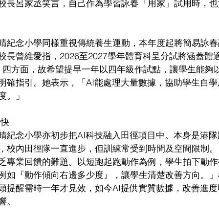
校長呂家丞笑言，自己作為學習詠春「用家」試用時，也
晴紀念小學同樣重視傳統養生運動，本年度起將簡易詠春
長曾維愛指，2026至2027學年體育科呈分試將涵蓋體
.K.）四方面，故希望提早一年以四年級作試點，讓學生能
明確指引。她表示，「AI能處理大量數據，協助學生自
度。」
步快
晴紀念小學亦初步把AI科技融入田徑項目中。本身是港
，校內田徑隊一直進步，但訓練常受到時間及空間限制。
乏專業回饋的難題。以短跑起跑動作為例，學生拍下動作
例如『動作傾向右邊多少度』，讓學生清楚改善方向。」
頭提醒需時一年才見效，如今AI提供實質數據，改善進
響。