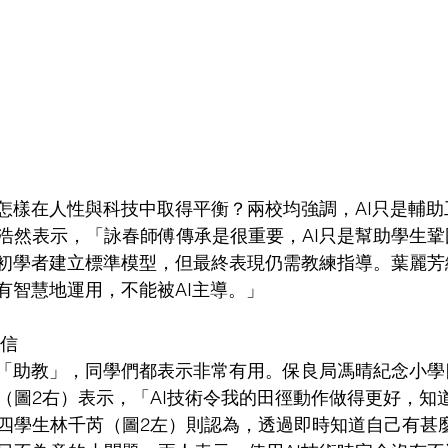
又怎樣在人性與科技中取得平衡？兩校均強調，AI只是輔
浩然表示，「詠春師傅傳承是很重要，AI只是幫助學生
合初學者建立標準模型，但最終表現仍需教練指導。葉麗
有智慧地運用，不能被AI主導。」
自信
的「助教」，同學們都表示非常有用。保良局馮晴紀念小
（圖2右）表示，「AI技術令我的田徑動作做得更好，知
四學生林千芮（圖2左）則認為，透過即時知道自己有甚