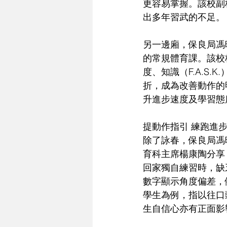
更容易掌握。該校副
出多年習武的不足。
另一邊廂，保良局馮
的常規體育課。該校校
度、知識（F.A.S
折，成為改善動作的
升進步速度及學習態
提動作指引 練跑進
除了詠春，保良局馮
育科主席楊康陶分享
回家獨自練習時，缺
數字顯示角度偏差，
學生為例，指以往口
生自信心亦有正面影