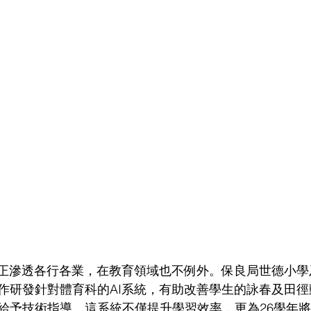
術正滲透各行各業，在教育領域也不例外。保良局世德小
作研發針對體育科的AI系統，有助改善學生的詠春及田
給予技術指導。這系統不僅提升學習效率，更為26學年