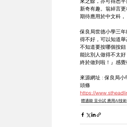
來之餘，亦可得悉平
新奇有趣。翁綽言更
期待應用於中文科，
保良局世德小學三年
得不好，可以知道舉
不知道要按哪個按鈕
能比別人做得不太好
終於做到啦！』感覺
來源網址 : 保良局小
頭條
https://www.sthead
體適能 呈分試 應用AI技術