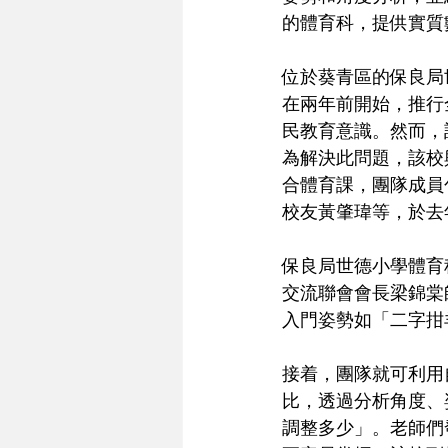
的體育科，提供實質
位於葵青區的保良局世
在兩年前開始，推行
民教育意識。然而，
為解決此問題，該校
合體育課，團隊成員
校友黃肇瑋等，於去
保良局世德小學體育
交流聯會會長梁錦棠
入門姿勢如「二字拑
接着，團隊就可利用
比，透過分析角度、
調整多少」。老師們