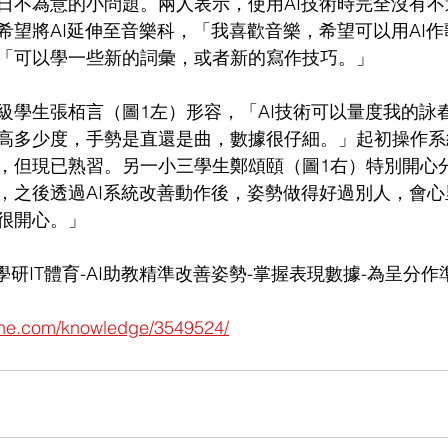
日不為意的小問題。兩人表示，使用AI技術時完全沒有
希望將AI延伸至音樂科，「我喜歡音樂，希望可以用AI
「可以學一些新的詞彙，或者新的寫作技巧。」
級學生張栢言（圖1左）形容，「AI技術可以量度我的詠
高多少度，手勢是直還是曲，數據很仔細。」起初操作系
，但現已熟習。另一小三學生鄭頌頤（圖1右）特別開心
，之後透過AI系統改善動作後，姿勢做得好過別人，會
很開心。」
學研IT體育-AI助教精準改善姿勢-掌握表現數據-為呈分作準
line.com/knowledge/3549524/