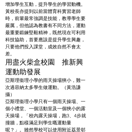
增加學生互動，提升學生的學習動機。
黃校長亦提到以前當體育科實習老師
時，前輩最常強調是技能，教導學生要
嚴厲，但他認為教書有不同方法，運動
最重要鍛鍊堅毅精神，既然現在可利用
科技協助，首要應該是提升學生興趣，
只要他們投入課堂，成效自然不會太
差。
用盡火柴盒校園　推新興
運動助發展
亞斯理衞理小學的雨天操場狹小，難一
次過容納太多學生做運動。（黃浩謙
攝）
亞斯理衞理小學只有一個雨天操場、一
個小禮堂、一個活動室及一個狹小的露
天操場，「校內露天操場，跑3、4步就
撞牆，點樣滿足到學生嘅運動量
呢？」。雖然學校可以使用附近荔景邨