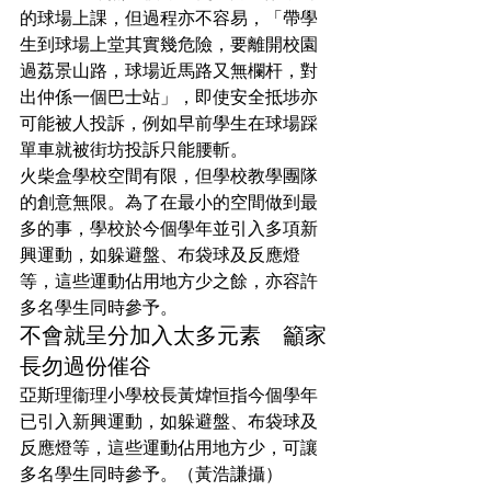
的球場上課，但過程亦不容易，「帶學
生到球場上堂其實幾危險，要離開校園
過荔景山路，球場近馬路又無欄杆，對
出仲係一個巴士站」，即使安全抵埗亦
可能被人投訴，例如早前學生在球場踩
單車就被街坊投訴只能腰斬。
火柴盒學校空間有限，但學校教學團隊
的創意無限。為了在最小的空間做到最
多的事，學校於今個學年並引入多項新
興運動，如躲避盤、布袋球及反應燈
等，這些運動佔用地方少之餘，亦容許
多名學生同時參予。
不會就呈分加入太多元素　籲家
長勿過份催谷
亞斯理衞理小學校長黃煒恒指今個學年
已引入新興運動，如躲避盤、布袋球及
反應燈等，這些運動佔用地方少，可讓
多名學生同時參予。（黃浩謙攝）