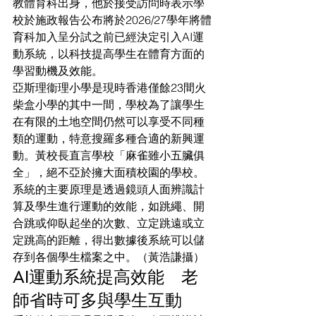
教體育科出身，他於接受訪問時表示學
校於施政報告公布將於2026/27學年將體
育科加入呈分試之前已經決定引入AI運
動系統，以科技提高學生在體育方面的
學習動機及效能。
亞斯理衞理小學是現時香港僅餘23間火
柴盒小學的其中一間，學校為了讓學生
在有限的土地空間仍然可以享受不同種
類的運動，特意搜羅多種合適的新興運
動。黃校長直言學校「麻雀雖小五臟俱
全」，絕不亞於擁大面積校園的學校。
系統的主要原理是透過鏡頭人面辨識計
算及學生進行運動的效能，如跳繩、開
合跳或仰臥起坐的次數、立定跳遠或立
定跳高的距離，得出數據後系統可以儲
存到各個學生檔案之中。（黃浩謙攝）
AI運動系統提高效能　老
師省時可多與學生互動