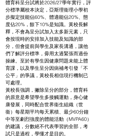
體育科呈分試將於2026/27學年實行，評
分標準屬校本決定，亞斯理衞理小學初
步擬定技能佔60%、體適能佔20%、態
度佔20%，餘下10%是知識。黃校長解
釋，不會為呈分試加入太多新元素，只
會按現時的安排加入技能及知識的部
分，但會提前與學生及家長溝通，讓他
們了解評分標準，毋用太過緊張而過份
操練。至於有學生因健康問題未能上體
育課，以及學生呈分因病補考引發「不
公平」的爭議，黃校長相信現行機制已
可處理。
黃校長強調，撇除呈分的部分，體育科
的原意是希望學生多接觸運動，身心健
康發展，同時配合世界衞生組織（世
衞）每星期平均每天累積、最少60分鐘
中等至劇烈強度的體能活動（MVPA60）
的建議，分數絕不代表學習的全部，考
試只是過程，學懂才是目的。