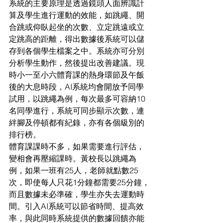
系統的主要原理是透過鏡頭人面辨識計
算及學生進行運動的效能，如跳繩、開
合跳或仰臥起坐的次數、立定跳遠或立
定跳高的距離，得出數據後系統可以儲
存到各個學生檔案之中。系統亦可分別
分析學生動作，然後提出改善建議。現
時小一至小六體育課的熱身環節及午飯
後的大息時段，AI系統均會開放予同學
試用，以跳繩為例，每次最多可容納10
名同學進行，系統可同步顯示次數，連
絆腳及停頓都有紀錄，亦有各個級別的
排行榜。
體育課課時不多，如果需要進行評估，
變相會再壓縮課時。黃校長以跳繩為
例，如果一班有25人，老師就點數25
次，即使每人只花1分鐘都需要25分鐘，
而且數據未必準確，學生亦失去運動時
間。引入AI系統可以節省時間、提高效
率，與此同時系統提供的數據回饋亦能