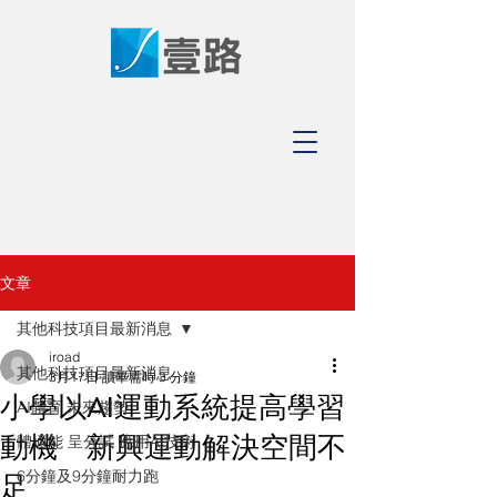
文章
其他科技項目最新消息
iroad
其他科技項目最新消息
3月17日
讀畢需時 3 分鐘
小學以AI運動系統提高學習
AI體育 未來趨勢
動機 新興運動解決空間不
體適能 呈分試 應用AI技術
6分鐘及9分鐘耐力跑
足