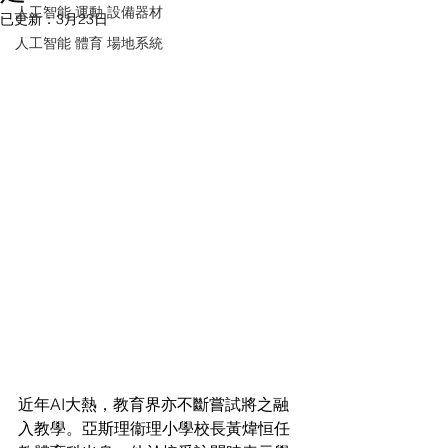
人工智能 運動 設備器材
已更新：
3月23日
人工智能 體育 場地系統
近年AI大熱，教育界亦不斷嘗試將之融
入教學。亞斯理衞理小學校長黃煒恒任