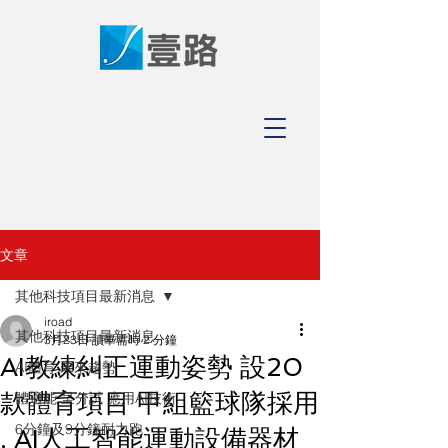
文章
其他科技項目最新消息
iroad
其他科技項目最新消息
3月23日
讀畢需時 2 分鐘
AI教練糾正運動姿勢 設20
AI體育 未來趨勢
款體育項目 甲組籃球隊採用
體適能 呈分試 應用AI技術
6分鐘及9分鐘耐力跑
, AI人工智能運動設備器材