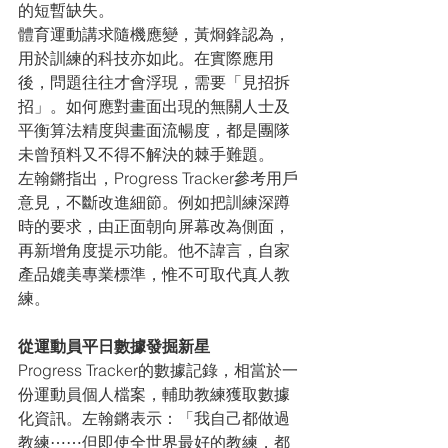
的短暫缺失。
體育運動講求隨機應變，黃烱鋒認為，
用於訓練的科技亦如此。在實際應用
後，問題往往才會浮現，需要「見招拆
招」。如何應對畫面出現的無關人士及
平衡算法精度與畫面流暢度，都是團隊
未曾預料又不得不解決的棘手難題。
左翰鏘指出，Progress Tracker參考用戶
意見，不斷改進細節。例如把訓練深蹲
時的要求，由正面朝向屏幕改為側面，
再新增角度提示功能。他不諱言，自家
產品媲美專業標準，惟不可取代真人教
練。
從運動員平日數據發掘新星
Progress Tracker的數據記錄，相當於一
份運動員個人檔案，輔助教練獲取數據
化資訊。左翰鏘表示：「我自己都做過
教練⋯⋯但即使全世界最好的教練，都