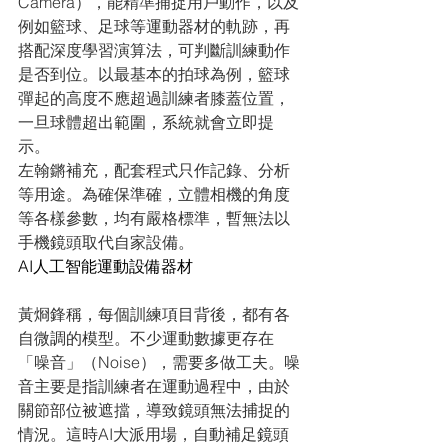
Camera），能精準捕捉用戶動作，以及
例如籃球、足球等運動器材的軌跡，再
搭配深度學習演算法，可判斷訓練動作
是否到位。以最基本的拍球為例，籃球
彈起的高度不應超過訓練者膝蓋位置，
一旦球體超出範圍，系統就會立即提
示。
左翰鏘補充，配套程式只作記錄、分析
等用途。為確保準確，立體相機的角度
等各樣參數，均有嚴格標準，暫無法以
手機鏡頭取代自家設備。
AI人工智能運動設備器材
黃烱鋒稱，每個訓練項目背後，都有各
自微調的模型。不少運動數據更存在
「噪音」（Noise），需要多做工夫。噪
音主要是指訓練者在運動過程中，由於
關節部位被遮擋，導致鏡頭無法捕捉的
情況。這時AI大派用場，自動補足鏡頭