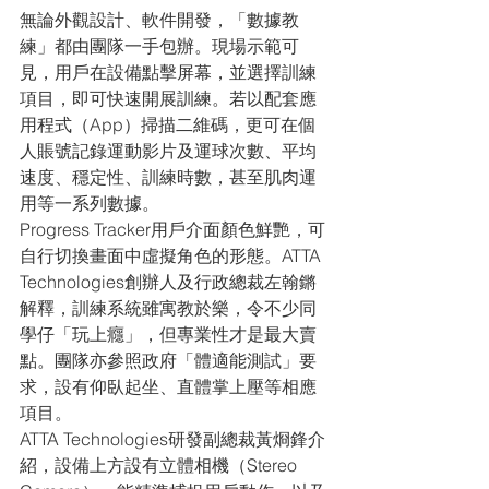
無論外觀設計、軟件開發，「數據教
練」都由團隊一手包辦。現場示範可
見，用戶在設備點擊屏幕，並選擇訓練
項目，即可快速開展訓練。若以配套應
用程式（App）掃描二維碼，更可在個
人賬號記錄運動影片及運球次數、平均
速度、穩定性、訓練時數，甚至肌肉運
用等一系列數據。
Progress Tracker用戶介面顏色鮮艷，可
自行切換畫面中虛擬角色的形態。ATTA 
Technologies創辦人及行政總裁左翰鏘
解釋，訓練系統雖寓教於樂，令不少同
學仔「玩上癮」，但專業性才是最大賣
點。團隊亦參照政府「體適能測試」要
求，設有仰臥起坐、直體掌上壓等相應
項目。
ATTA Technologies研發副總裁黃烱鋒介
紹，設備上方設有立體相機（Stereo 