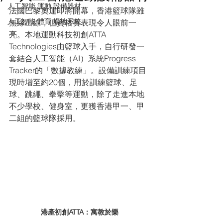
人工智能 運動 設備器材
法國巴黎奧運即將開幕，香港籃球隊雖
人工智能 體育 場地系統
無緣出線，但資格賽表現令人眼前一
亮。本地運動科技初創ATTA 
Technologies由籃球入手，自行研發一
套結合人工智能（AI）系統Progress 
Tracker的「數據教練」。設備訓練項目
現時增至約20個，用於訓練籃球、足
球、跳繩、拳擊等運動，除了走進本地
不少學校、健身室，更獲香港甲一、甲
二組的籃球隊採用。
港產初創ATTA：寓教於樂