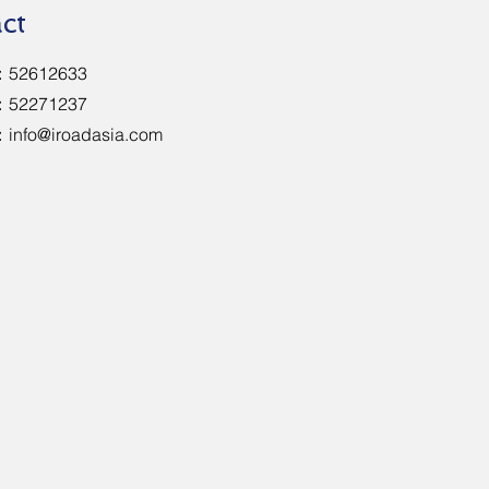
ct
2612633
52271237
：
info@iroadasia.com