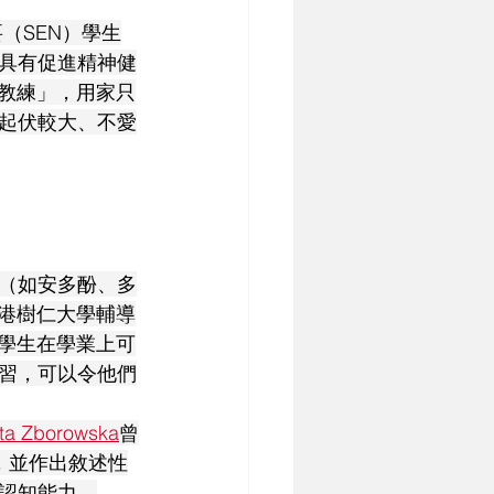
（SEN）學生
具有促進精神健
據教練」，用家只
起伏較大、不愛
（如安多酚、多
香港樹仁大學輔導
N學生在學業上可
習，可以令他們
ta Zborowska
曾
，並作出敘述性
認知能力。