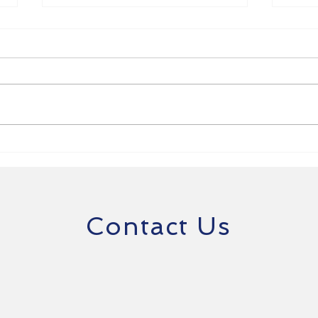
有小學引入AI器材助體育科老
AI
師教學 鼓勵學生多做運動
體育
人工
Contact Us