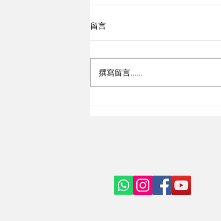
留言
撰寫留言......
增加學生運動時數 有學校引
入AI設備 協助老師掌握數據