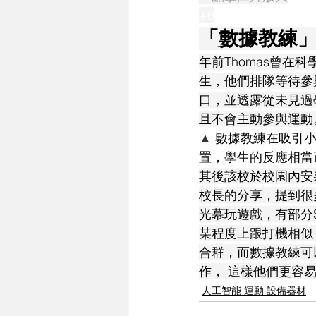
+6
「數據教練」
年前Thomas曾
生，他們排隊等待參
口，並透露從未見過
且不會主動參與運動
▲
 數據教練在吸引
置，學生的反應相當
其後該校於校園內安
校長的分享，提到很
光幕玩遊戲，有部分
某程度上跟打機相似
合群，而數據教練可
作， 這樣他們更容
人工智能 運動 設備器材