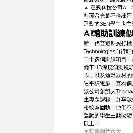
▲
 運動科技公司ATT
對面螢光幕不停練習
運動的SEN學生也
AI輔助訓練
新一代普遍熱愛打機
Technologies
二十多個訓練項目，
備了HD深度偵測鏡
作，以及運動器材的
過平板電腦，查看個
該公司創辦人Thom
生專題課程，分享數據
格較為固執，他們不
運動的學生主動改變
以上。
▼點擊圖片放大