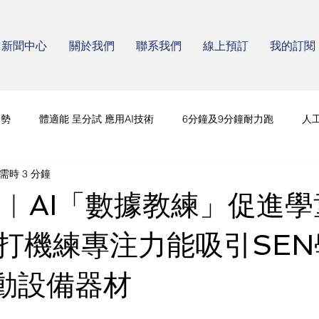
新聞中心
關於我們
聯系我們
線上預訂
我的訂閱
趨勢
體適能 呈分試 應用AI技術
6分鐘及9分鐘耐力跑
人
需時 3 分鐘
童︱AI「數據教練」促進
打機練專注力能吸引SEN
I運動設備器材