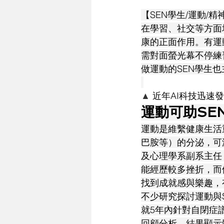
【SEN學生/運動/精
在學習、社交等方面
康的正面作用。有運
需對面螢光幕不停練
做運動的SEN學生也
▲
 近年AI科技迅
運動可助SE
運動是維繫健康生活
巴胺等）的分泌，可
及心理學系副系主任
能經歷較多挫折，而
找到成就感與樂趣，
不少研究探討運動與
就5年內針對自閉症
回顧分析。結果顯示