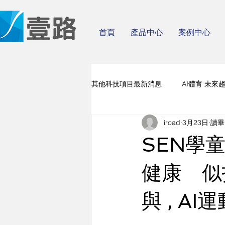
首頁
產品中心
案例中心
其他科技項目最新消息
AI體育 未來
iroad
3月23日
讀畢
人工智能 體育 場地系統
SEN學
健康 似
與 , A