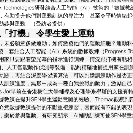
A Technologies研發結合人工智能（AI）技術的「數
，有助提升他們對運動訓練的專注力，甚至令平時情緒起
主動參與運動。（受訪者提供）
似「打機」 令學生愛上運動
，未必願意多做運動，如何激發他們的運動細胞？運動科技公
自行研發一套結合人工智能（AI）系統的數據教練（Progress Tr
用家只要跟着螢光幕的指示進行訓練，情況跟打機有點相
頭、人工智能動作偵測等裝備，能夠精確地捕捉用家在訓
軌跡，再結合深度學習演算法，可以判斷訓練動作是否正
人訓練進度，無形中成為一種自我挑戰的動力，激勵自己
as Jor早前在香港樹仁大學輔導及心理學系舉辦的支援有
教練在提升SEN學生運動意願的經驗。Thomas觀察到
介意數據教練提供的不斷重複練習，因而能有不錯的表現
，樂於參與運動。有研究顯示，AI輔助訓練可使SEN學童