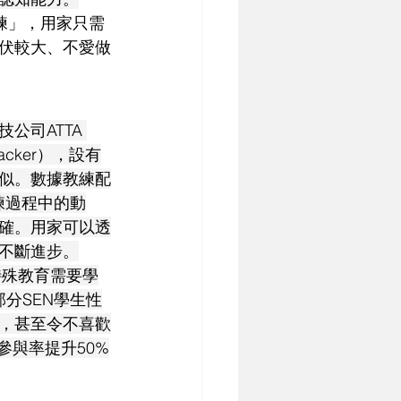
據教練」，用家只需
伏較大、不愛做
司ATTA 
acker），設有
似。數據教練配
練過程中的動
確。用家可以透
不斷進步。
特殊教育需要學
部分SEN學生性
，甚至令不喜歡
參與率提升50%