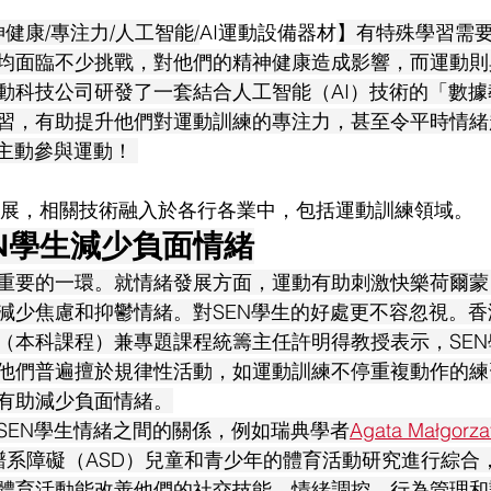
神健康/專注力/人工智能/
AI運動設備器材
】有特殊學習需要
均面臨不少挑戰，對他們的精神健康造成影響，而運動則
動科技公司研發了一套結合人工智能（AI）技術的「數
習，有助提升他們對運動訓練的專注力，甚至令平時情緒
主動參與運動！ 
速發展，相關技術融入於各行各業中，包括運動訓練領域。
N學生減少負面情緒
重要的一環。就情緒發展方面，運動有助刺激快樂荷爾蒙
減少焦慮和抑鬱情緒。對SEN學生的好處更不容忽視。
（本科課程）兼專題課程統籌主任許明得教授表示，SE
他們普遍擅於規律性活動，如運動訓練不停重複動作的練
有助減少負面情緒。
SEN學生情緒之間的關係，例如瑞典學者
Agata Małgorza
譜系障礙（ASD）兒童和青少年的體育活動研究進行綜合
體育活動能改善他們的社交技能、情緒調控、行為管理和