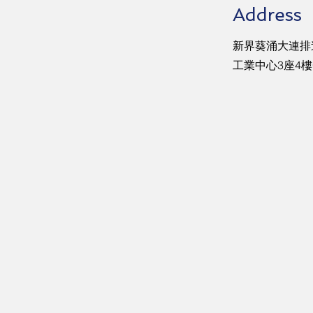
Address
新界葵涌大連排道
工業中心3座4樓