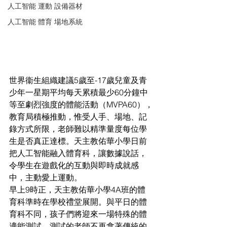
人工智能 運動 設備器材
人工智能 體育 場地系統
世界衞生組織建議5歲至-17歲兒童及青
少年一星期平均每天累積最少60分鐘中
等至劇烈強度的體能活動（MVPA60），
教育局積極推動，惟受人手、場地、記
錄方式所限，老師難以精準量度每位學
生是否真正達標。天主教佑華小學日前
把人工智能融入體育科，讓數據說話，
令學生在遊戲化的互動與即時成就感
中，主動愛上運動。
早上9時正，天主教佑華小學4A班的體
育科準時在學校禮堂展開。與平日的體
育科不同，孩子們將迎來一場特殊的體
適能測試，測試的老師不再拿著傳統的