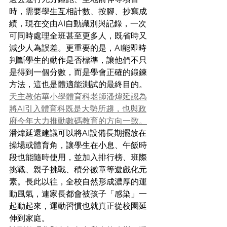
時，需要學生互相計數、按腳、抄寫成
績，現在交由AI自動識別與記錄，一次
可同時處理全班甚至更多人，既省時又
減少人為誤差。更重要的是，AI能即時
判斷學生的動作是否標準，讓他們不只
是得到一個分數，而是學會正確的鍛鍊
方法，這也是體適能測試的最終目的。
天主教佑華小學體育科老師潘煒延認為
將AI引入體育科既是大勢所趨，也與政
府今年大力推動數碼教育的方向一致。
潘煒延還建議可以將AI設備長期擺放在
操場或體育角，讓學生在小息、午飯時
段也能隨時使用，並加入排行榜、班際
挑戰、親子挑戰、積分徽章等遊戲化元
素。長此以往，全校自然形成濃厚的運
動風氣，連家長都會被孩子「感染」一
起動起來，運動習慣也就真正從校園延
伸到家庭。