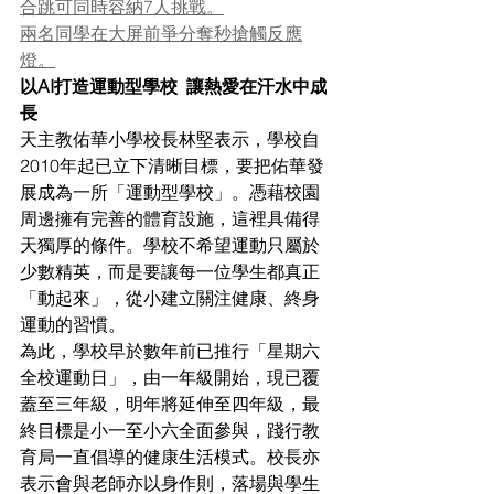
合跳可同時容納7人挑戰。
兩名同學在大屏前爭分奪秒搶觸反應
燈。
以AI打造運動型學校  讓熱愛在汗水中成
長
天主教佑華小學校長林堅表示，學校自
2010年起已立下清晰目標，要把佑華發
展成為一所「運動型學校」。憑藉校園
周邊擁有完善的體育設施，這裡具備得
天獨厚的條件。學校不希望運動只屬於
少數精英，而是要讓每一位學生都真正
「動起來」，從小建立關注健康、終身
運動的習慣。
為此，學校早於數年前已推行「星期六
全校運動日」，由一年級開始，現已覆
蓋至三年級，明年將延伸至四年級，最
終目標是小一至小六全面參與，踐行教
育局一直倡導的健康生活模式。校長亦
表示會與老師亦以身作則，落場與學生