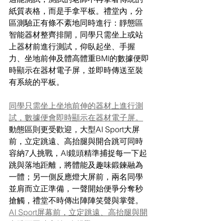
紙質表格，而是手拿平板。禮堂內，分
區測驗正有條不紊地同時進行：靜態區
智能器材整齊排開，同學只需坐上或站
上器材前進行測試，仰臥起坐、手握
力、坐地前伸及體高體重BMI的數據便即
時顯示在器材電子屏，並即時傳送至裝
有系統的平板。
同學只需坐上坐地前伸的器材上進行測
試，數據便會即時顯示在器材電子屏。
動態區則更受歡迎，大型AI Sport大屏
前，立定跳遠、高抬腿與開合跳可同時
容納7人挑戰，AI鏡頭精準捕捉每一下起
跳與落地距離，將體能及趣味鍛鍊融為
一體；另一側反應燈大屏前，兩名同學
並肩而立正準備，一聲開始便爭分奪秒
搶觸，禮堂不時傳出陣陣笑聲與掌聲。
AI Sport屏幕前，立定跳遠、高抬腿與開